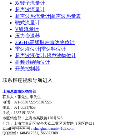
双转子流量计
超声波流量计
超声波热流量计|超声波热量表
靶式流量计
V锥流量计
压力变送器
26GHz高频脉冲雷达物位计
雷达液位计|雷达料位计
超声波液位计/超声波物位计
射频导纳物位计
开关控制器
联系榴莲视频导航进入
上海总部市区销售部
联系人：张先生 李先生
电话：021-65367225/65367226
传真：021-65317653
手机：13371913396
市区销售部：上海市高跃路176号525
厂址：上海市嘉定区安亭大众工业区园贸路（园区路口）
Email：
shanghaihuamai@163.com
QQ：1484517351,1563873369