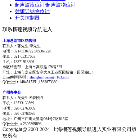
超声波液位计/超声波物位计
射频导纳物位计
开关控制器
联系榴莲视频导航进入
上海总部市区销售部
联系人：张先生 李先生
电话：021-65367225/65367226
传真：021-65317653
手机：13371913396
市区销售部：上海市高跃路176号525
厂址：上海市嘉定区安亭大众工业区园贸路（园区路口）
Email：
shanghaihuamai@163.com
QQ：1484517351,1563873369
广州办事处
联系人：吴先生 欧阳先生
手机：13533133569
电话：020-62763089
传真：020-62763089
地址：
广州市广州大道南964号C区813室.
QQ：2395399893
Copyright@ 2003-2024
上海榴莲视频导航进入实业有限公司
版
权所有