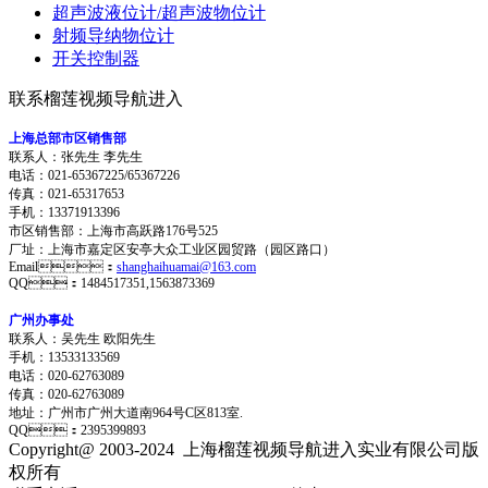
超声波液位计/超声波物位计
射频导纳物位计
开关控制器
联系榴莲视频导航进入
上海总部市区销售部
联系人：张先生 李先生
电话：021-65367225/65367226
传真：021-65317653
手机：13371913396
市区销售部：上海市高跃路176号525
厂址：上海市嘉定区安亭大众工业区园贸路（园区路口）
Email：
shanghaihuamai@163.com
QQ：1484517351,1563873369
广州办事处
联系人：吴先生 欧阳先生
手机：13533133569
电话：020-62763089
传真：020-62763089
地址：
广州市广州大道南964号C区813室.
QQ：2395399893
Copyright@ 2003-2024
上海榴莲视频导航进入实业有限公司
版
权所有