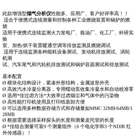
此款增强型
烟气分析仪
性能多、应用广、客户好评率高！！
适合于便携式连续测量和控制各种工业燃烧装置和锅炉的燃
烧
适用于便携式连续监测火力发电厂、炼油厂、化工厂、科研实
验
室、加热/烘干装置暖通空调等排放监测及燃烧调试
适用于连续监测各种能耗设备测试、发动机排放测试、涡轮
机测
试、汽车尾气和汽轮机排放测试和锅炉容器测试和排放测试
基本配置
Ø 模块化结构设计，紧凑外形结构，金属波形外壳
Ø 高效汽水冷凝分离器，专用蠕动泵收集冷凝水和自动校准零
Ø 选用*佳过虑方法*大效率过虑烟尘和气体中的污染物
Ø 高性能打印机使用及打印纸装卸方便
Ø 可以选用多种数据存储方式和存储量如MMC 32MB/64MB/1
28MB
Ø 根据需要选择采样探头的长度和测量皮托管的长度
Ø *佳组合测量可装9 个测量组件（6 个电化学和3 个NDIR 红
外传感器）！