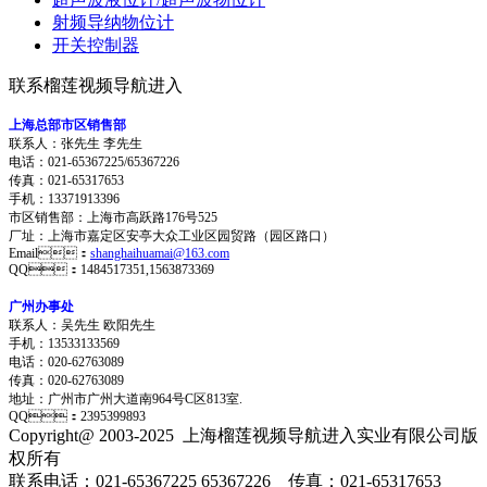
射频导纳物位计
开关控制器
联系榴莲视频导航进入
上海总部市区销售部
联系人：张先生 李先生
电话：021-65367225/65367226
传真：021-65317653
手机：13371913396
市区销售部：上海市高跃路176号525
厂址：上海市嘉定区安亭大众工业区园贸路（园区路口）
Email：
shanghaihuamai@163.com
QQ：1484517351,1563873369
广州办事处
联系人：吴先生 欧阳先生
手机：13533133569
电话：020-62763089
传真：020-62763089
地址：
广州市广州大道南964号C区813室.
QQ：2395399893
Copyright@ 2003-2025
上海榴莲视频导航进入实业有限公司
版
权所有
联系电话：021-65367225 65367226 传真：021-65317653