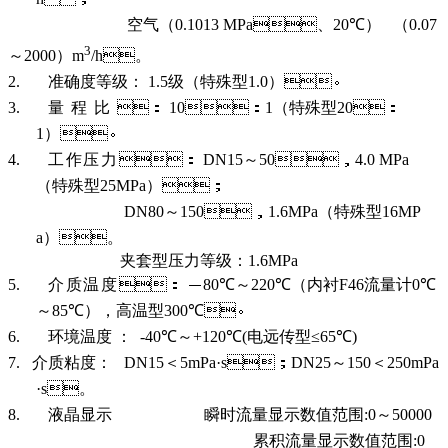
空气（
0.1013 MPa
、
20℃
）
（
0.07
3
～
2000
）
m
/h
。
2.
准确度等级
：
1.5
级
（特殊型
1.0
）
。
3.
量程比
：
10
：
1
（特殊型
20
：
1
）
。
4.
工作压力
：
DN15
～
50
，
4.0 MPa
（特殊型
25MPa
）
；
DN80
～
150
，
1.6MPa
（特殊型
16MP
a
）
。
夹套型压力等级：
1.6MPa
5.
介质温度
： －
80℃
～
220℃
（内衬
F46
流量计
0℃
～
85℃
），高温型
300℃
。
6.
环境温度 ：
-40
℃～
+120
℃
(
电远传型≤
65
℃
)
7.
介质粘度：
DN15
＜
5mPa·s
；
DN25
～
150
＜
250mPa
·s
。
8.
液晶显示
瞬时流量显示数值范围
:0
～
50000
累积流量显示数值范围
:0