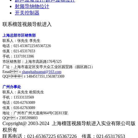
射频导纳物位计
开关控制器
联系榴莲视频导航进入
上海总部市区销售部
联系人：张先生 李先生
电话：021-65367225/65367226
传真：021-65317653
手机：13371913396
市区销售部：上海市高跃路176号525
厂址：上海市嘉定区安亭大众工业区园贸路（园区路口）
Email：
shanghaihuamai@163.com
QQ：1484517351,1563873369
广州办事处
联系人：吴先生 欧阳先生
手机：13533133569
电话：020-62763089
传真：020-62763089
地址：
广州市广州大道南964号C区813室.
QQ：2395399893
Copyright@ 2003-2024
上海榴莲视频导航进入实业有限公司
版
权所有
联系电话：021-65367225 65367226 传真：021-65317653