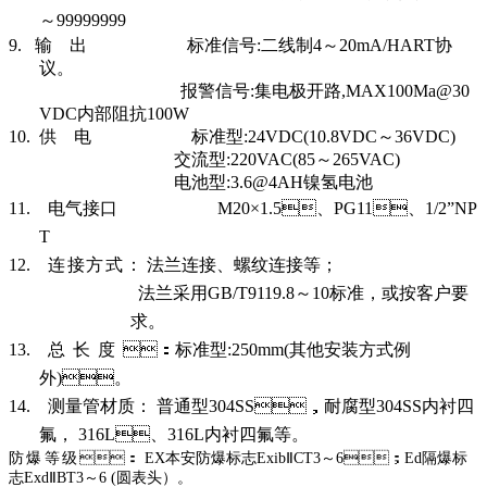
～
9999999
9
9.
输
出
标准信号
:
二线制
4
～
20mA/HART
协
议。
报警信号
:
集电极开路
,MAX100Ma@30
VDC
内部阻抗
100
W
10.
供
电
标准型
:24VDC(10.8VDC
～
36VDC)
交流型
:220VAC(85
～
265VAC)
电池型
:3.6@4AH
镍氢电池
11.
电气接口
M20
×
1.5
、
PG11
、
1/2”NP
T
12.
连接方式
： 法兰连接、螺纹连接等；
法兰采用
GB/T9119.8
～
10
标准，或按客户要
求。
13.
总长度
：
标准型
:250mm(
其他安装方式例
外
)
。
14.
测量管材质： 普通型
304SS
，耐腐型
304SS
内衬四
氟，
316L
、
316L
内衬四氟等。
防爆等级
：
EX
本安防爆标志
Exib
Ⅱ
CT3
～
6
；
Ed
隔爆标
志
Exd
Ⅱ
BT3
～
6 (
圆表头）。