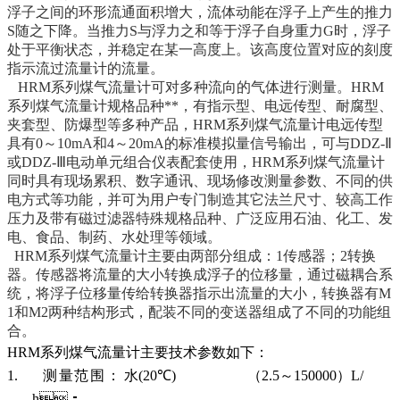
浮子之间的环形流通面积增大，流体动能在浮子上产生的推力
S
随之下降。当推力
S
与浮力之和等于浮子自身重力
G
时，浮子
处于平衡状态，并稳定在某一高度上。该高度位置对应的刻度
指示流过流量计的流量。
HRM系列煤气流量计
可对多种流向的气体进行测量。HRM
系列煤气流量计规格品种**，有指示型、电远传型、耐腐型、
夹套型、防爆型等多种产品，HRM系列煤气流量计电远传型
具有
0
～
10mA
和
4
～
20mA
的标准模拟量信号输出，可与
DDZ-
Ⅱ
或
DDZ-
Ⅲ电动单元组合仪表配套使用，HRM系列煤气流量计
同时具有现场累积、数字通讯、现场修改测量参数、不同的供
电方式等功能，并可为用户专门制造其它法兰尺寸、较高工作
压力及带有磁过滤器特殊规格品种、广泛应用石油、化工、发
电、食品、制药、水处理等领域。
HRM系列煤气流量计
主要由两部分组成：
1
传感器；
2
转换
器。传感器将流量的大小转换成浮子的位移量，通过磁耦合系
统，将浮子位移量传给转换器指示出流量的大小，转换器有
M
1
和
M2
两种结构形式，配装不同的变送器组成了不同的功能组
合。
HRM系列煤气流量计
主要技术参数如下：
1.
测量范围
： 水
(20
℃
)
（
2.5
～
150000
）
L/
h
；