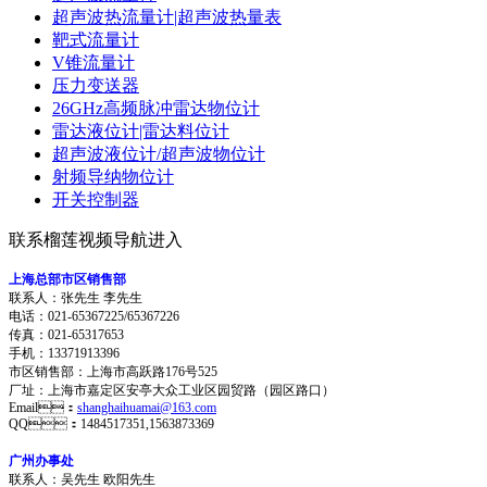
超声波热流量计|超声波热量表
靶式流量计
V锥流量计
压力变送器
26GHz高频脉冲雷达物位计
雷达液位计|雷达料位计
超声波液位计/超声波物位计
射频导纳物位计
开关控制器
联系榴莲视频导航进入
上海总部市区销售部
联系人：张先生 李先生
电话：021-65367225/65367226
传真：021-65317653
手机：13371913396
市区销售部：上海市高跃路176号525
厂址：上海市嘉定区安亭大众工业区园贸路（园区路口）
Email：
shanghaihuamai@163.com
QQ：1484517351,1563873369
广州办事处
联系人：吴先生 欧阳先生